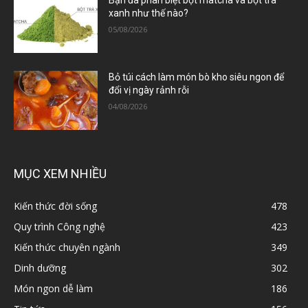
Bạn đã phân biệt bột matcha và bột trà
xanh như thế nào?
05/08/2026
Bỏ túi cách làm món bò kho siêu ngon để
đổi vị ngày rảnh rỗi
04/08/2026
MỤC XEM NHIỀU
Kiến thức đời sống
478
Quy trình Công nghệ
423
Kiến thức chuyên ngành
349
Dinh dưỡng
302
Món ngon dễ làm
186