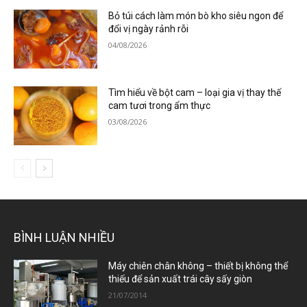
Bỏ túi cách làm món bò kho siêu ngon để
đổi vị ngày rảnh rỗi
04/08/2026
Tìm hiểu về bột cam – loại gia vị thay thế
cam tươi trong ẩm thực
03/08/2026
BÌNH LUẬN NHIỀU
Máy chiên chân không – thiết bị không thể
thiếu để sản xuất trái cây sấy giòn
21/07/2014