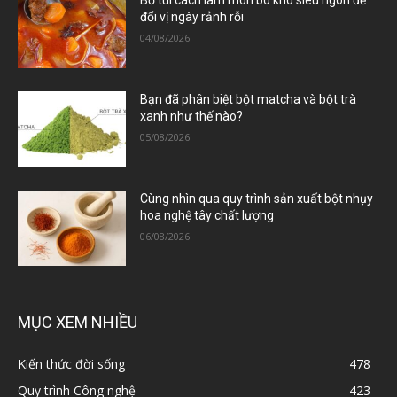
Bỏ túi cách làm món bò kho siêu ngon để
đổi vị ngày rảnh rỗi
04/08/2026
Bạn đã phân biệt bột matcha và bột trà
xanh như thế nào?
05/08/2026
Cùng nhìn qua quy trình sản xuất bột nhụy
hoa nghệ tây chất lượng
06/08/2026
MỤC XEM NHIỀU
Kiến thức đời sống
478
Quy trình Công nghệ
423