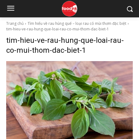
Trang chủ
Tìm hiểu về rau húng quế – loại rau có mùi thơm đặc biệt
tim-hieu-ve-rau-hung-que-loai-rau-co-mui-thom-dac-biet-1
tim-hieu-ve-rau-hung-que-loai-rau-
co-mui-thom-dac-biet-1