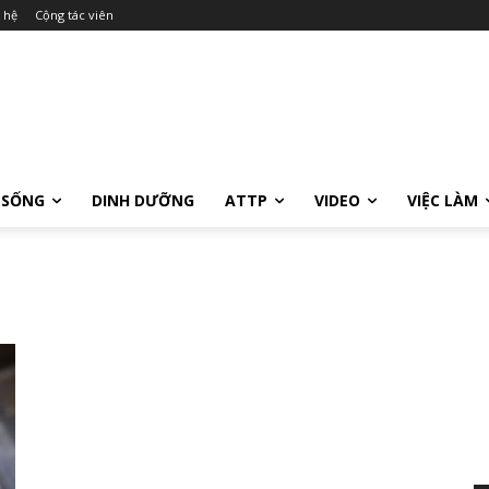
 hệ
Cộng tác viên
 SỐNG
DINH DƯỠNG
ATTP
VIDEO
VIỆC LÀM