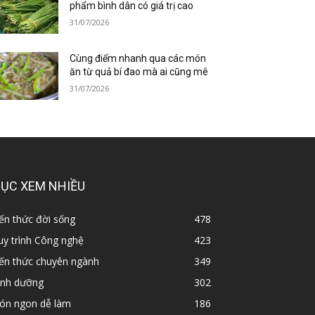
phẩm bình dân có giá trị cao
31/07/2026
Cùng điểm nhanh qua các món
ăn từ quả bí đao mà ai cũng mê
31/07/2026
ỤC XEM NHIỀU
ến thức đời sống
478
y trình Công nghệ
423
iến thức chuyên ngành
349
inh dưỡng
302
ón ngon dễ làm
186