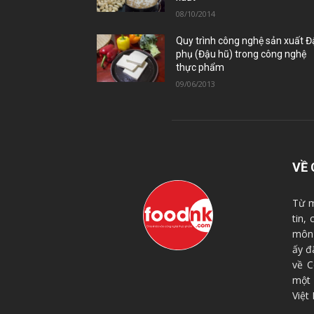
08/10/2014
Quy trình công nghệ sản xuất 
phụ (Đậu hũ) trong công nghệ
thực phẩm
09/06/2013
VỀ 
Từ m
tin,
môn 
ấy đ
về C
một
Việt