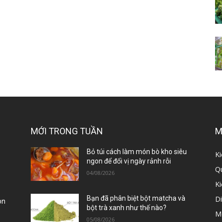
MỚI TRONG TUẦN
M
ị
Bỏ túi cách làm món bò kho siêu
Ki
ngon để đổi vị ngày rảnh rỗi
Qu
04/08/2026
K
D
Bạn đã phân biệt bột matcha và
òn
bột trà xanh như thế nào?
M
05/08/2026