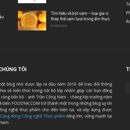
Ti
P
Tìm hiểu về bột cam – loại gia vị
Đậu
thay thế cam tươi trong ẩm thực
Ă
03/08/2026
CHÚNG TÔI
T
ột blog nhỏ được lập ra đầu năm 2010 để trao đổi thông
 chia sẻ kiến thức trong nội bộ lớp nhằm giúp các bạn đồng
cùng tiến bộ - anh Trần Công Nam - chàng lớp trưởng năm
ã biến FOODNK.COM trở thành một trong những blog uy tín
ông nghệ thực phẩm cho đến hiện tại, và xây dựng được
Cộng đồng Công nghệ Thực phẩm
rộng lớn, vững mạnh tại
 Nam.