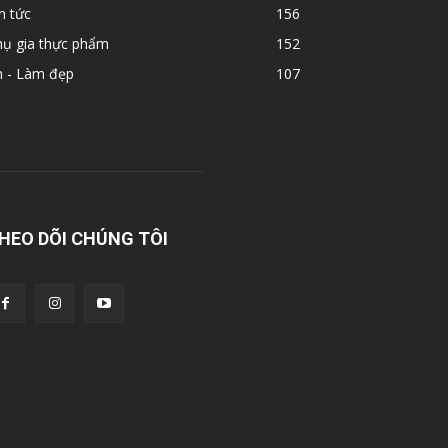
n tức
156
hụ gia thực phẩm
152
n - Làm đẹp
107
HEO DÕI CHÚNG TÔI