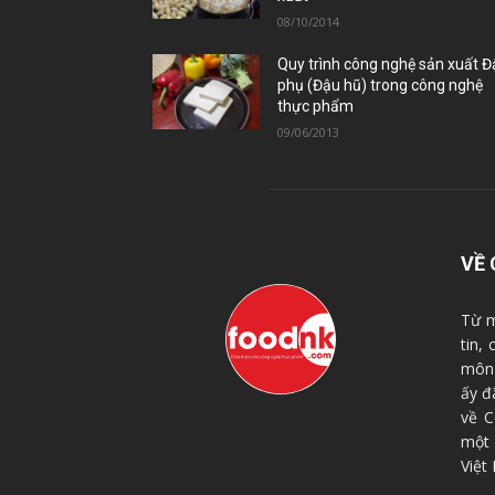
08/10/2014
Quy trình công nghệ sản xuất 
phụ (Đậu hũ) trong công nghệ
thực phẩm
09/06/2013
VỀ 
Từ m
tin,
môn 
ấy đ
về C
một
Việt