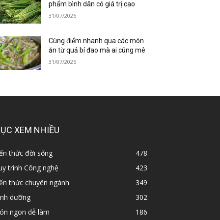
phẩm bình dân có giá trị cao
31/07/2026
Cùng điểm nhanh qua các món
ăn từ quả bí đao mà ai cũng mê
31/07/2026
ỤC XEM NHIỀU
ến thức đời sống
478
y trình Công nghệ
423
iến thức chuyên ngành
349
inh dưỡng
302
ón ngon dễ làm
186