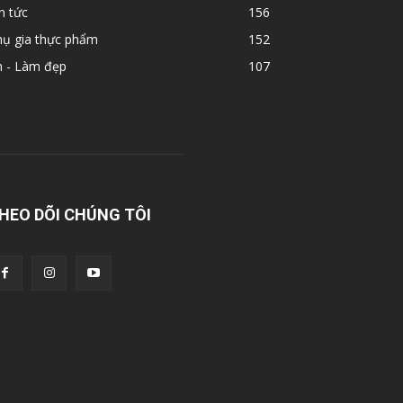
n tức
156
hụ gia thực phẩm
152
n - Làm đẹp
107
HEO DÕI CHÚNG TÔI