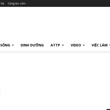
 hệ
Cộng tác viên
 SỐNG
DINH DƯỠNG
ATTP
VIDEO
VIỆC LÀM