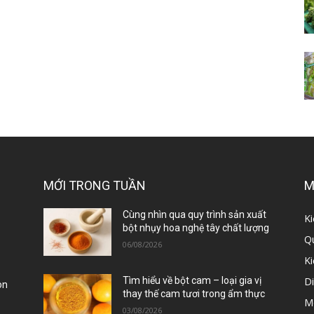
MỚI TRONG TUẦN
M
ị
Cùng nhìn qua quy trình sản xuất
Ki
bột nhụy hoa nghệ tây chất lượng
Qu
06/08/2026
K
D
Tìm hiểu về bột cam – loại gia vị
òn
thay thế cam tươi trong ẩm thực
M
03/08/2026