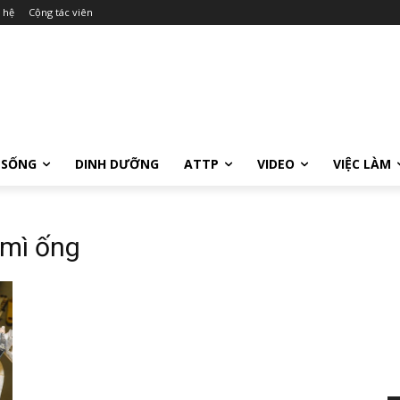
 hệ
Cộng tác viên
 SỐNG
DINH DƯỠNG
ATTP
VIDEO
VIỆC LÀM
 mì ống