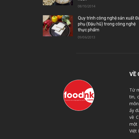
08/10/2014
Quy trình công nghệ sản xuất 
phụ (Đậu hũ) trong công nghệ
thực phẩm
09/06/2013
VỀ 
Từ m
tin,
môn 
ấy đ
về C
một
Việt