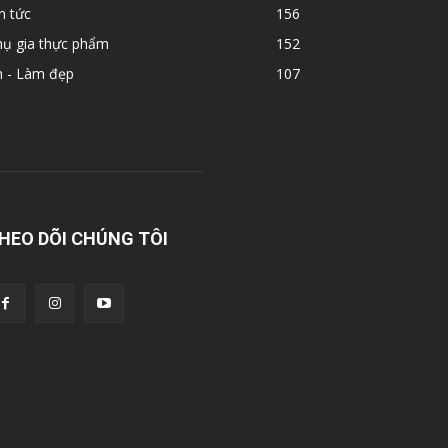
n tức
156
hụ gia thực phẩm
152
n - Làm đẹp
107
HEO DÕI CHÚNG TÔI