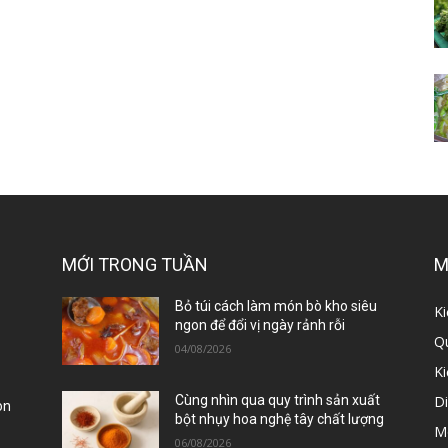
MỚI TRONG TUẦN
M
ị
Bỏ túi cách làm món bò kho siêu
Ki
ngon để đổi vị ngày rảnh rỗi
Qu
04/08/2026
K
D
Cùng nhìn qua quy trình sản xuất
òn
bột nhụy hoa nghệ tây chất lượng
M
06/08/2026