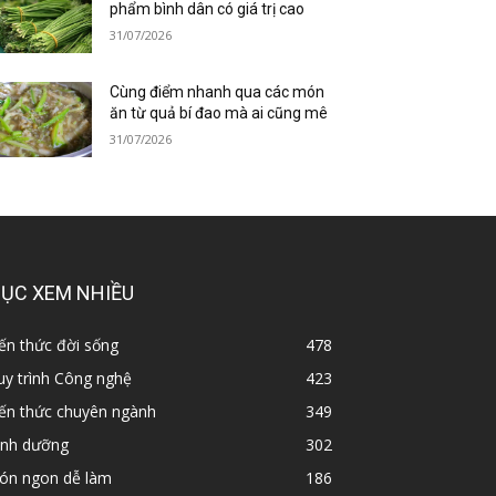
phẩm bình dân có giá trị cao
31/07/2026
Cùng điểm nhanh qua các món
ăn từ quả bí đao mà ai cũng mê
31/07/2026
ỤC XEM NHIỀU
ến thức đời sống
478
y trình Công nghệ
423
iến thức chuyên ngành
349
inh dưỡng
302
ón ngon dễ làm
186