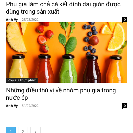
Phụ gia làm chả cá kết dính dai giòn được
dùng trong sản xuất
Anh Vy
-
25/08/2022
0
Phụ gia thực phẩm
Những điều thú vị về nhóm phụ gia trong
nước ép
Anh Vy
-
31/07/2022
0
1
2