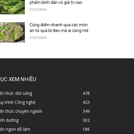
phẩm bình dân có giá trị cao
31/07/2026
Cùng điểm nhanh qua các món
ăn từ quả bí đao mà ai cũng mê
31/07/2026
ỤC XEM NHIỀU
ến thức đời sống
478
y trình Công nghệ
423
iến thức chuyên ngành
349
inh dưỡng
302
ón ngon dễ làm
186