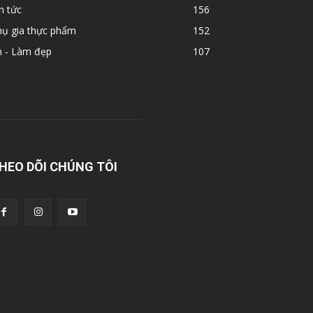
n tức
156
hụ gia thực phẩm
152
n - Làm đẹp
107
HEO DÕI CHÚNG TÔI