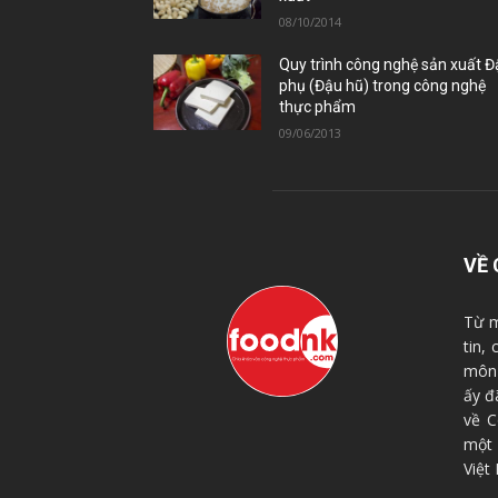
08/10/2014
Quy trình công nghệ sản xuất 
phụ (Đậu hũ) trong công nghệ
thực phẩm
09/06/2013
VỀ 
Từ m
tin,
môn 
ấy đ
về C
một
Việt