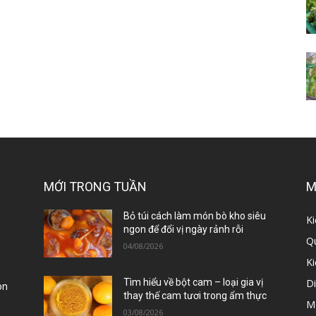
MỚI TRONG TUẦN
M
ị
Bỏ túi cách làm món bò kho siêu
Ki
ngon để đổi vị ngày rảnh rỗi
Qu
04/08/2026
K
D
Tìm hiểu về bột cam – loại gia vị
òn
thay thế cam tươi trong ẩm thực
M
03/08/2026