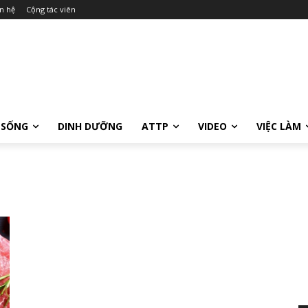
n hệ
Cộng tác viên
 SỐNG
DINH DƯỠNG
ATTP
VIDEO
VIỆC LÀM