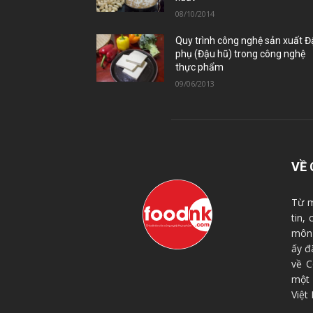
08/10/2014
Quy trình công nghệ sản xuất 
phụ (Đậu hũ) trong công nghệ
thực phẩm
09/06/2013
VỀ 
Từ m
tin,
môn 
ấy đ
về C
một
Việt