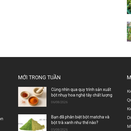
MỚI TRONG TUẦN
M
ị
Cùng nhìn qua quy trình sản xuất
Ki
bột nhụy hoa nghệ tây chất lượng
Qu
06/08/2026
K
D
Bạn đã phân biệt bột matcha và
òn
bột trà xanh như thế nào?
M
05/08/2026