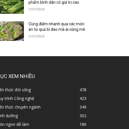
phẩm bình dân có giá trị cao
31/07/2026
Cùng điểm nhanh qua các món
ăn từ quả bí đao mà ai cũng mê
31/07/2026
ỤC XEM NHIỀU
ến thức đời sống
478
y trình Công nghệ
423
iến thức chuyên ngành
349
inh dưỡng
302
ón ngon dễ làm
186