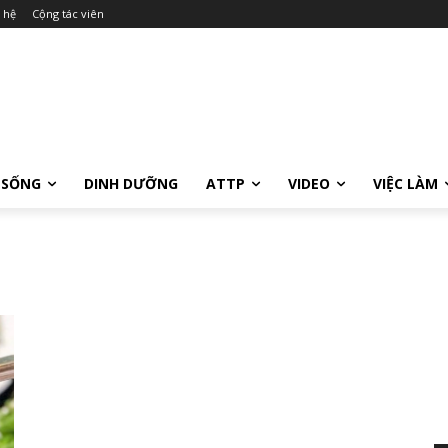
 hệ
Cộng tác viên
 SỐNG
DINH DƯỠNG
ATTP
VIDEO
VIỆC LÀM