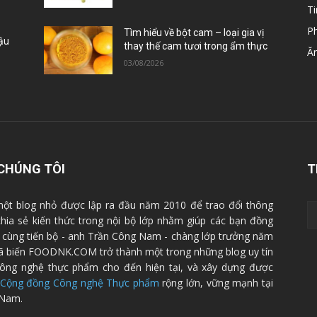
Ti
P
Tìm hiểu về bột cam – loại gia vị
Đậu
thay thế cam tươi trong ẩm thực
Ă
03/08/2026
CHÚNG TÔI
T
ột blog nhỏ được lập ra đầu năm 2010 để trao đổi thông
 chia sẻ kiến thức trong nội bộ lớp nhằm giúp các bạn đồng
cùng tiến bộ - anh Trần Công Nam - chàng lớp trưởng năm
ã biến FOODNK.COM trở thành một trong những blog uy tín
ông nghệ thực phẩm cho đến hiện tại, và xây dựng được
Cộng đồng Công nghệ Thực phẩm
rộng lớn, vững mạnh tại
 Nam.