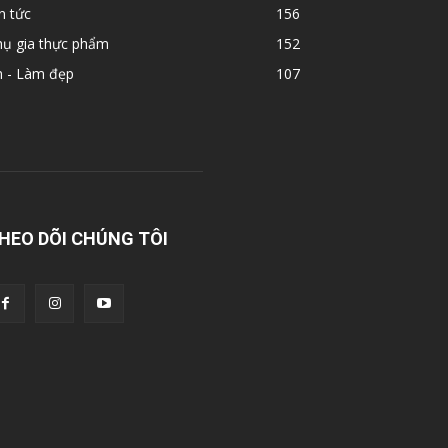
n tức
156
hụ gia thực phẩm
152
n - Làm đẹp
107
HEO DÕI CHÚNG TÔI