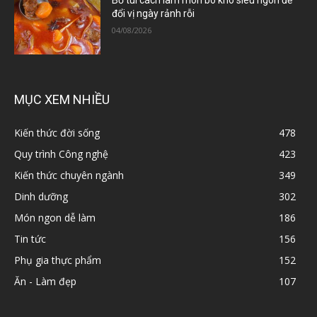
Bỏ túi cách làm món bò kho siêu ngon để
đổi vị ngày rảnh rỗi
04/08/2026
MỤC XEM NHIỀU
Kiến thức đời sống
478
Quy trình Công nghệ
423
Kiến thức chuyên ngành
349
Dinh dưỡng
302
Món ngon dễ làm
186
Tin tức
156
Phụ gia thực phẩm
152
Ăn - Làm đẹp
107