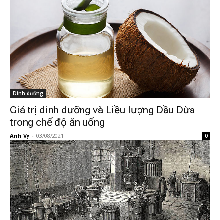
Dinh dưỡng
Giá trị dinh dưỡng và Liều lượng Dầu Dừa
trong chế độ ăn uống
Anh Vy
-
03/08/2021
0