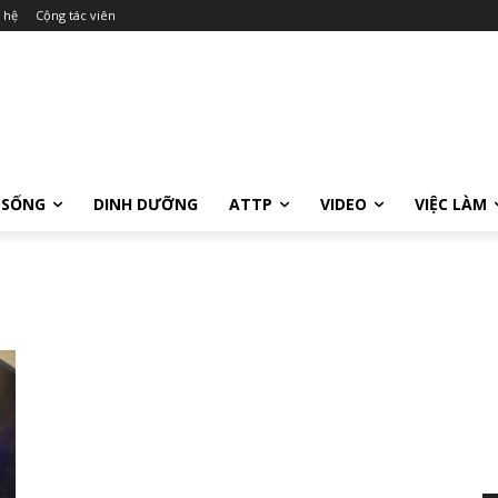
 hệ
Cộng tác viên
 SỐNG
DINH DƯỠNG
ATTP
VIDEO
VIỆC LÀM