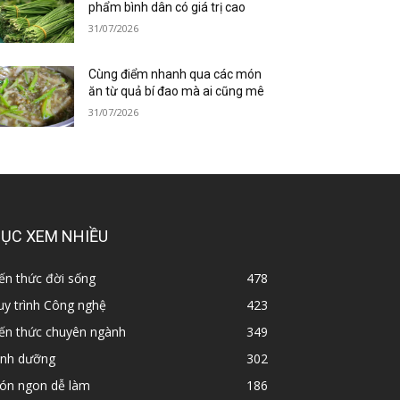
phẩm bình dân có giá trị cao
31/07/2026
Cùng điểm nhanh qua các món
ăn từ quả bí đao mà ai cũng mê
31/07/2026
ỤC XEM NHIỀU
ến thức đời sống
478
y trình Công nghệ
423
iến thức chuyên ngành
349
inh dưỡng
302
ón ngon dễ làm
186