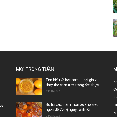
MỚI TRONG TUẦN
M
ị
Tìm hiểu về bột cam – loại gia vị
Ki
thay thế cam tươi trong ẩm thực
Qu
03/08/2026
K
D
Bỏ túi cách làm món bò kho siêu
òn
ngon để đổi vị ngày rảnh rỗi
M
04/08/2026