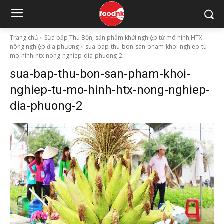
Trang chủ
Sữa bắp Thu Bồn, sản phẩm khởi nghiệp từ mô hình HTX
nông nghiệp địa phương
sua-bap-thu-bon-san-pham-khoi-nghiep-tu-
mo-hinh-htx-nong-nghiep-dia-phuong-2
sua-bap-thu-bon-san-pham-khoi-
nghiep-tu-mo-hinh-htx-nong-nghiep-
dia-phuong-2