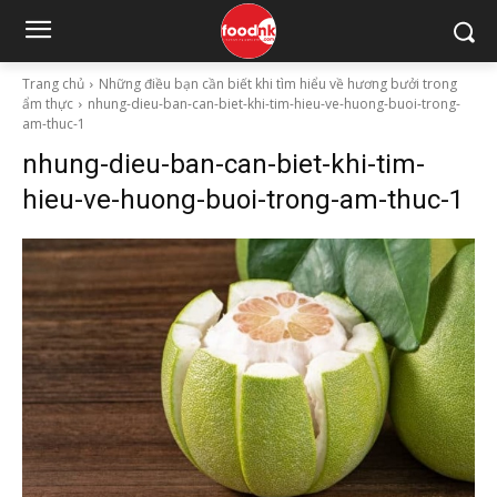
Trang chủ
Những điều bạn cần biết khi tìm hiểu về hương bưởi trong
ẩm thực
nhung-dieu-ban-can-biet-khi-tim-hieu-ve-huong-buoi-trong-
am-thuc-1
nhung-dieu-ban-can-biet-khi-tim-
hieu-ve-huong-buoi-trong-am-thuc-1