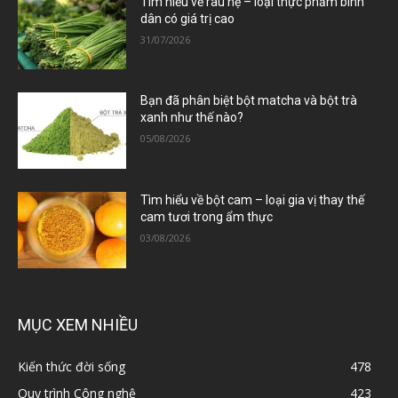
Tìm hiểu về rau hẹ – loại thực phẩm bình
dân có giá trị cao
31/07/2026
Bạn đã phân biệt bột matcha và bột trà
xanh như thế nào?
05/08/2026
Tìm hiểu về bột cam – loại gia vị thay thế
cam tươi trong ẩm thực
03/08/2026
MỤC XEM NHIỀU
Kiến thức đời sống
478
Quy trình Công nghệ
423