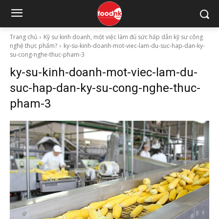
Trang chủ
Kỹ sư kinh doanh, một việc làm đủ sức hấp dẫn kỹ sư công
nghệ thực phẩm?
ky-su-kinh-doanh-mot-viec-lam-du-suc-hap-dan-ky-
su-cong-nghe-thuc-pham-3
ky-su-kinh-doanh-mot-viec-lam-du-
suc-hap-dan-ky-su-cong-nghe-thuc-
pham-3