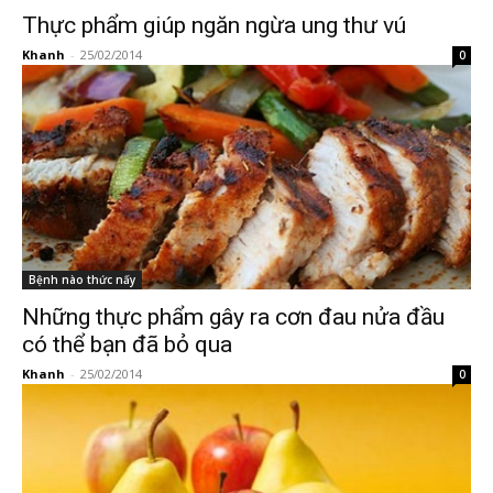
Thực phẩm giúp ngăn ngừa ung thư vú
Khanh
-
25/02/2014
0
Bệnh nào thức nấy
Những thực phẩm gây ra cơn đau nửa đầu
có thể bạn đã bỏ qua
Khanh
-
25/02/2014
0