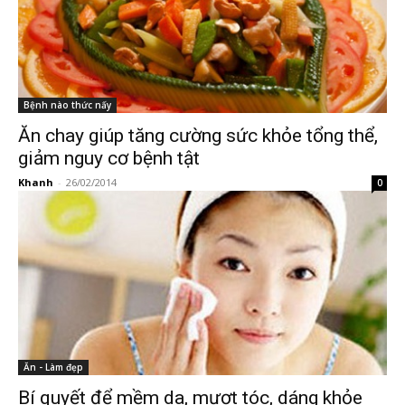
Bệnh nào thức nấy
Ăn chay giúp tăng cường sức khỏe tổng thể,
giảm nguy cơ bệnh tật
Khanh
-
26/02/2014
0
Ăn - Làm đẹp
Bí quyết để mềm da, mượt tóc, dáng khỏe