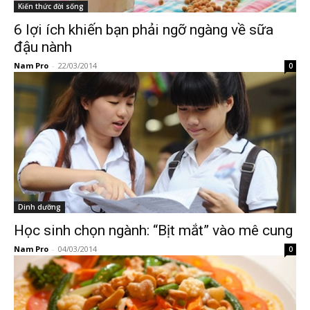
Kiến thức đời sống
6 lợi ích khiến bạn phải ngỡ ngàng về sữa
đậu nành
Nam Pro
-
22/03/2014
0
Dinh dưỡng
Học sinh chọn ngành: “Bịt mắt” vào mê cung
Nam Pro
-
04/03/2014
0