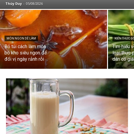
Thúy Duy
-
05/08/2026
MÓN NGON DỄ LÀM
KIẾN THỨC Đ
Bỏ túi cách làm món
Tìm hiểu v
bò kho siêu ngon để
loại thực
đổi vị ngày rảnh rỗi
dân có giá