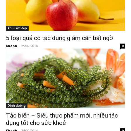
Ăn - Làm đẹp
5 loại quả có tác dụng giảm cân bất ngờ
Khanh
-
25/02/2014
0
Dinh dưỡng
Tảo biển – Siêu thực phẩm mới, nhiều tác
dụng tốt cho sức khoẻ
Khanh
-
24/02/2014
0