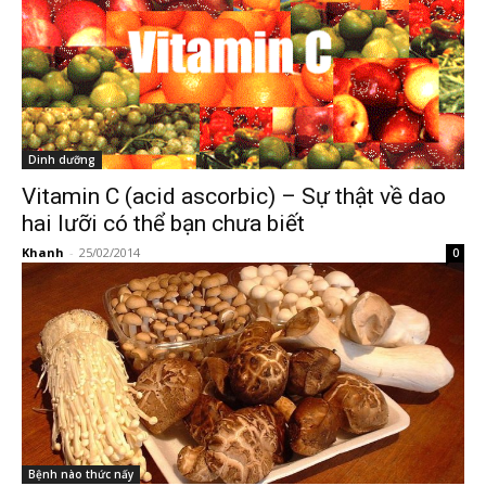
Dinh dưỡng
Vitamin C (acid ascorbic) – Sự thật về dao
hai lưỡi có thể bạn chưa biết
Khanh
-
25/02/2014
0
Bệnh nào thức nấy