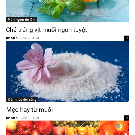
Món ngon dễ làm
Chả trứng vịt muối ngon tuyệt
Khanh
-
26/02/2014
0
Kiến thức đời sống
Mẹo hay từ muối
Khanh
-
25/02/2014
0