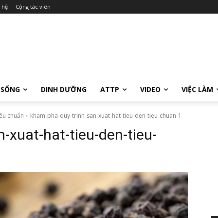
 hệ
Cộng tác viên
 SỐNG
DINH DƯỠNG
ATTP
VIDEO
VIỆC LÀM
iêu chuẩn
kham-pha-quy-trinh-san-xuat-hat-tieu-den-tieu-chuan-1
-xuat-hat-tieu-den-tieu-