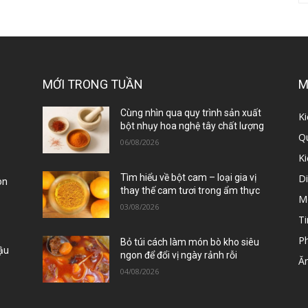
MỚI TRONG TUẦN
M
ị
Cùng nhìn qua quy trình sản xuất
Ki
bột nhụy hoa nghệ tây chất lượng
Qu
06/08/2026
K
D
Tìm hiểu về bột cam – loại gia vị
òn
thay thế cam tươi trong ẩm thực
M
03/08/2026
Ti
P
Bỏ túi cách làm món bò kho siêu
Đậu
ngon để đổi vị ngày rảnh rỗi
Ă
04/08/2026