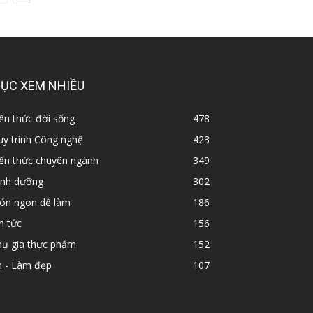
ỤC XEM NHIỀU
ến thức đời sống
478
y trình Công nghệ
423
iến thức chuyên ngành
349
inh dưỡng
302
ón ngon dễ làm
186
n tức
156
hụ gia thực phẩm
152
n - Làm đẹp
107