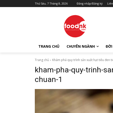
Thứ Sáu, 7 Tháng 8, 2026
Đăng nhập/Đăng ký
Liên
TRANG CHỦ
CHUYÊN NGÀNH
ĐỜI
Trang chủ
Khám phá quy trình sản xuất hạt tiêu đen t
kham-pha-quy-trinh-san
chuan-1