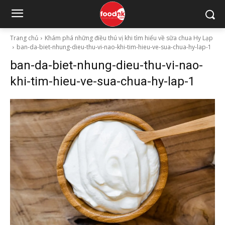
Trang chủ
Khám phá những điều thú vị khi tìm hiểu về sữa chua Hy Lạp
ban-da-biet-nhung-dieu-thu-vi-nao-khi-tim-hieu-ve-sua-chua-hy-lap-1
ban-da-biet-nhung-dieu-thu-vi-nao-
khi-tim-hieu-ve-sua-chua-hy-lap-1