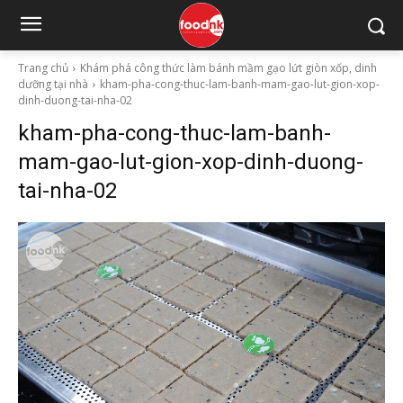
Trang chủ
Khám phá công thức làm bánh mầm gạo lứt giòn xốp, dinh
dưỡng tại nhà
kham-pha-cong-thuc-lam-banh-mam-gao-lut-gion-xop-
dinh-duong-tai-nha-02
kham-pha-cong-thuc-lam-banh-
mam-gao-lut-gion-xop-dinh-duong-
tai-nha-02