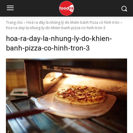
Trang chủ
Hoá ra đây là những lý do khiến bánh Pizza có hình tròn
hoa-ra-day-la-nhung-ly-do-khien-banh-pizza-co-hinh-tron-3
hoa-ra-day-la-nhung-ly-do-khien-
banh-pizza-co-hinh-tron-3