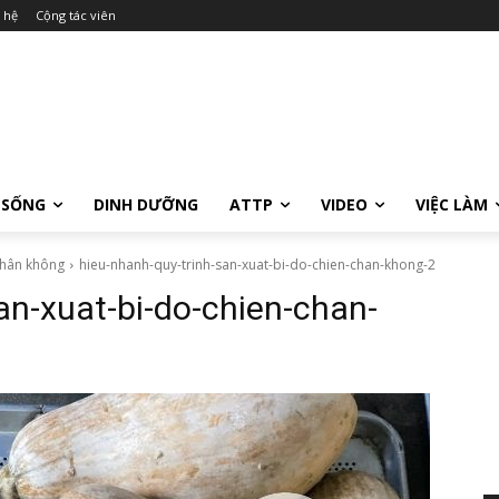
 hệ
Cộng tác viên
 SỐNG
DINH DƯỠNG
ATTP
VIDEO
VIỆC LÀM
 chân không
hieu-nhanh-quy-trinh-san-xuat-bi-do-chien-chan-khong-2
an-xuat-bi-do-chien-chan-