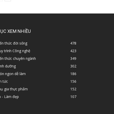
ỤC XEM NHIỀU
ến thức đời sống
478
y trình Công nghệ
423
iến thức chuyên ngành
349
inh dưỡng
302
ón ngon dễ làm
186
n tức
156
hụ gia thực phẩm
152
n - Làm đẹp
107