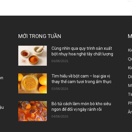
MỚI TRONG TUẦN
M
ị
Cùng nhìn qua quy trình sản xuất
Ki
bột nhụy hoa nghệ tây chất lượng
Qu
06/08/2026
K
D
Tìm hiểu về bột cam – loại gia vị
òn
thay thế cam tươi trong ẩm thực
M
03/08/2026
Ti
P
Bỏ túi cách làm món bò kho siêu
Đậu
ngon để đổi vị ngày rảnh rỗi
Ă
04/08/2026