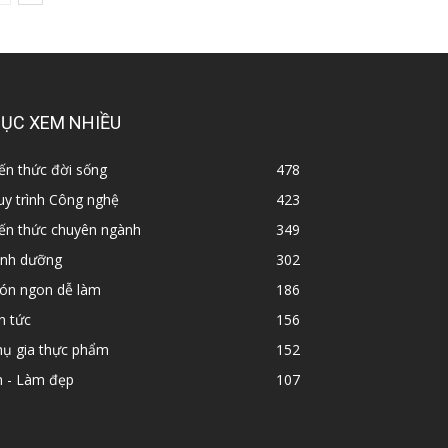
ỤC XEM NHIỀU
ến thức đời sống
478
y trình Công nghệ
423
iến thức chuyên ngành
349
inh dưỡng
302
ón ngon dễ làm
186
n tức
156
hụ gia thực phẩm
152
n - Làm đẹp
107