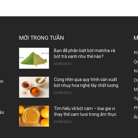
MỚI TRONG TUẦN
M
ị
Bạn đã phân biệt bột matcha và
Ki
bột trà xanh như thế nào?
Qu
05/08/2026
K
D
Cùng nhìn qua quy trình sản xuất
òn
bột nhụy hoa nghệ tây chất lượng
M
06/08/2026
Ti
P
Tìm hiểu về bột cam – loại gia vị
Đậu
thay thế cam tươi trong ẩm thực
Ă
03/08/2026