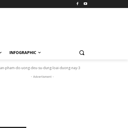
INFOGRAPHIC
c-san-pham-do-uong-deu-su-dung-loai-duong-nay-3
- Advertisment -