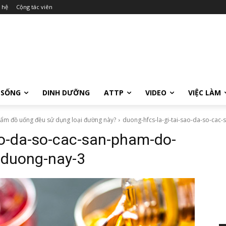
 hệ
Cộng tác viên
 SỐNG
DINH DƯỠNG
ATTP
VIDEO
VIỆC LÀM
phẩm đồ uống đều sử dụng loại đường này?
duong-hfcs-la-gi-tai-sao-da-so-ca
ao-da-so-cac-san-pham-do-
-duong-nay-3