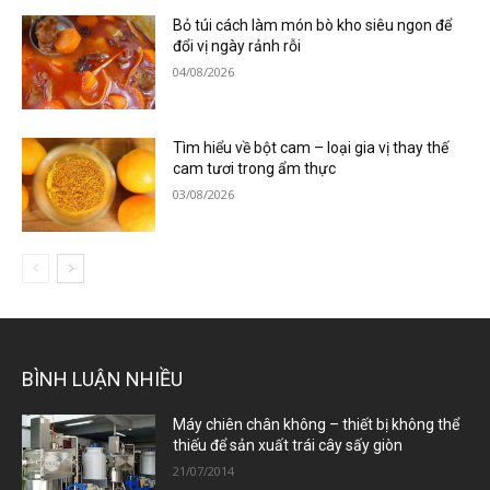
Bỏ túi cách làm món bò kho siêu ngon để
đổi vị ngày rảnh rỗi
04/08/2026
Tìm hiểu về bột cam – loại gia vị thay thế
cam tươi trong ẩm thực
03/08/2026
BÌNH LUẬN NHIỀU
Máy chiên chân không – thiết bị không thể
thiếu để sản xuất trái cây sấy giòn
21/07/2014