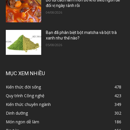
Bỏ túi cách làm món bò kho siêu ngon để
đổi vị ngày rảnh rỗi
04/08/2026
Bạn đã phân biệt bột matcha và bột trà
xanh như thế nào?
05/08/2026
MỤC XEM NHIỀU
Kiến thức đời sống
478
Quy trình Công nghệ
423
Kiến thức chuyên ngành
349
Dinh dưỡng
302
Món ngon dễ làm
186