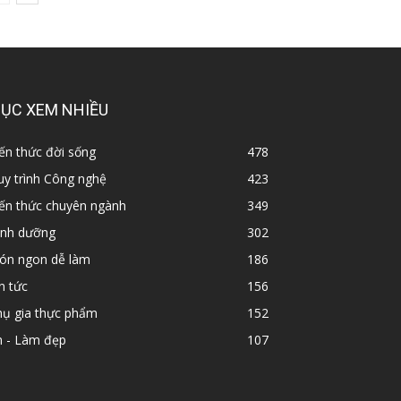
ỤC XEM NHIỀU
ến thức đời sống
478
y trình Công nghệ
423
iến thức chuyên ngành
349
inh dưỡng
302
ón ngon dễ làm
186
n tức
156
hụ gia thực phẩm
152
n - Làm đẹp
107