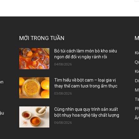
MỚI TRONG TUẦN
M
ị
Bỏ túi cách làm món bò kho siêu
Ki
ngon để đổi vị ngày rảnh rỗi
Qu
04/08/2026
K
D
Tìm hiểu về bột cam – loại gia vị
òn
thay thế cam tươi trong ẩm thực
M
03/08/2026
Ti
P
Cùng nhìn qua quy trình sản xuất
Đậu
bột nhụy hoa nghệ tây chất lượng
Ă
06/08/2026