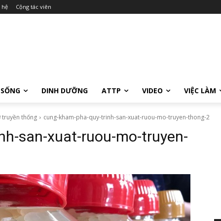
 hệ
Cộng tác viên
 SỐNG
DINH DƯỠNG
ATTP
VIDEO
VIỆC LÀM
 truyền thống
cung-kham-pha-quy-trinh-san-xuat-ruou-mo-truyen-thong-2
nh-san-xuat-ruou-mo-truyen-