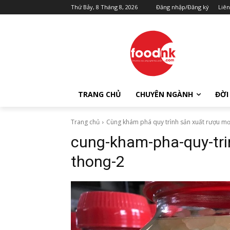
Thứ Bảy, 8 Tháng 8, 2026
Đăng nhập/Đăng ký
Liên
TRANG CHỦ
CHUYÊN NGÀNH
ĐỜI
Trang chủ
Cùng khám phá quy trình sản xuất rượu mơ
cung-kham-pha-quy-tri
thong-2