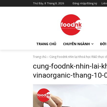
Thứ Bảy, 8 Tháng 8, 2026
Đăng nhập/Đăng ký
Liên
TRANG CHỦ
CHUYÊN NGÀNH
ĐỜI
Trang chủ
Cùng Foodnk nhìn lại Khoá học R&D thực c
cung-foodnk-nhin-lai-k
vinaorganic-thang-10-