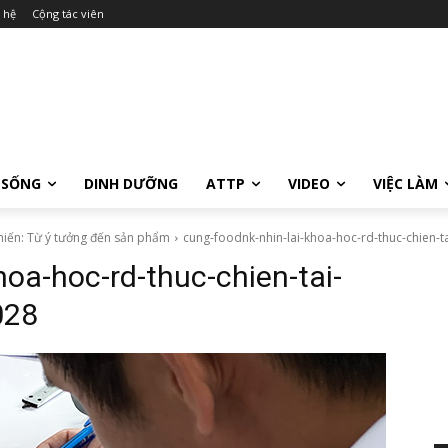
 hệ
Cộng tác viên
 SỐNG
DINH DƯỠNG
ATTP
VIDEO
VIỆC LÀM
hiến: Từ ý tưởng đến sản phẩm
cung-foodnk-nhin-lai-khoa-hoc-rd-thuc-chien-t
hoa-hoc-rd-thuc-chien-tai-
028