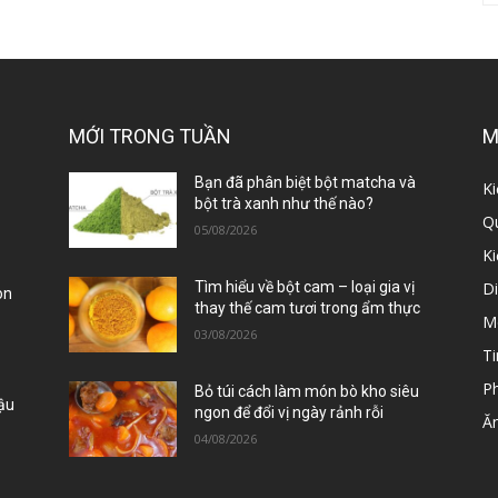
MỚI TRONG TUẦN
M
ị
Bạn đã phân biệt bột matcha và
Ki
bột trà xanh như thế nào?
Qu
05/08/2026
K
D
Tìm hiểu về bột cam – loại gia vị
òn
thay thế cam tươi trong ẩm thực
M
03/08/2026
Ti
P
Bỏ túi cách làm món bò kho siêu
Đậu
ngon để đổi vị ngày rảnh rỗi
Ă
04/08/2026