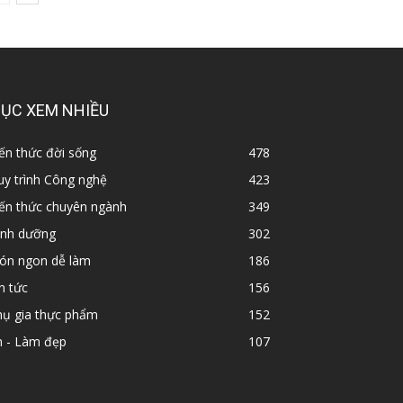
ỤC XEM NHIỀU
ến thức đời sống
478
y trình Công nghệ
423
iến thức chuyên ngành
349
inh dưỡng
302
ón ngon dễ làm
186
n tức
156
hụ gia thực phẩm
152
n - Làm đẹp
107