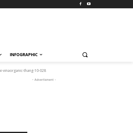
INFOGRAPHIC
ai-vinaorganic-thang-10-028
- Advertisment -