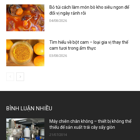
Bỏ túi cách làm món bò kho siêu ngon để
đổi vị ngày rảnh rỗi
04/08/2026
Tìm hiểu về bột cam – loại gia vị thay thế
cam tươi trong ẩm thực
03/08/2026
BÌNH LUẬN NHIỀU
Máy chiên chân không – thiết bị không thể
thiếu để sản xuất trái cây sấy giòn
21/07/2014