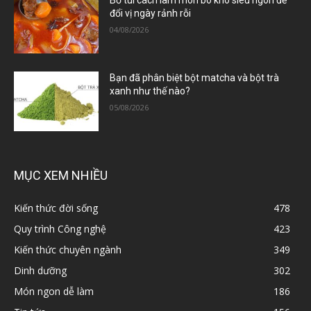
Bỏ túi cách làm món bò kho siêu ngon để
đổi vị ngày rảnh rỗi
04/08/2026
Bạn đã phân biệt bột matcha và bột trà
xanh như thế nào?
05/08/2026
MỤC XEM NHIỀU
Kiến thức đời sống
478
Quy trình Công nghệ
423
Kiến thức chuyên ngành
349
Dinh dưỡng
302
Món ngon dễ làm
186