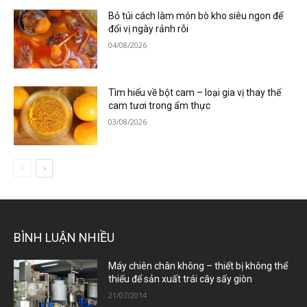
Bỏ túi cách làm món bò kho siêu ngon để
đổi vị ngày rảnh rỗi
04/08/2026
Tìm hiểu về bột cam – loại gia vị thay thế
cam tươi trong ẩm thực
03/08/2026
BÌNH LUẬN NHIỀU
Máy chiên chân không – thiết bị không thể
thiếu để sản xuất trái cây sấy giòn
21/07/2014