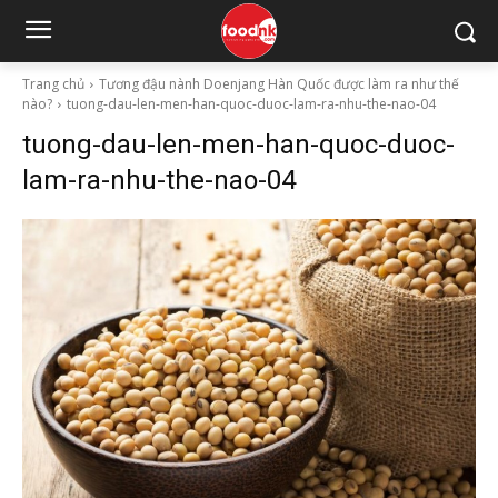
Trang chủ
Tương đậu nành Doenjang Hàn Quốc được làm ra như thế
nào?
tuong-dau-len-men-han-quoc-duoc-lam-ra-nhu-the-nao-04
tuong-dau-len-men-han-quoc-duoc-
lam-ra-nhu-the-nao-04