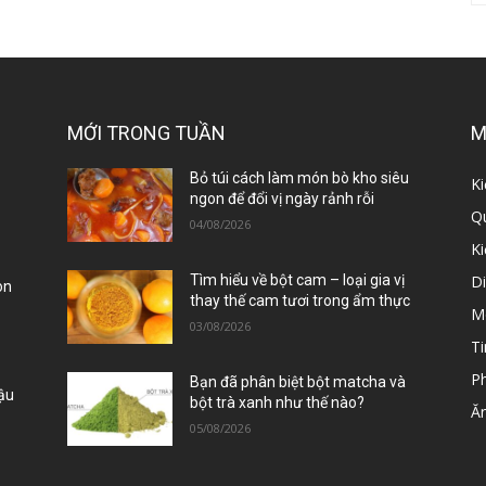
MỚI TRONG TUẦN
M
ị
Bỏ túi cách làm món bò kho siêu
Ki
ngon để đổi vị ngày rảnh rỗi
Qu
04/08/2026
K
D
Tìm hiểu về bột cam – loại gia vị
òn
thay thế cam tươi trong ẩm thực
M
03/08/2026
Ti
P
Bạn đã phân biệt bột matcha và
Đậu
bột trà xanh như thế nào?
Ă
05/08/2026