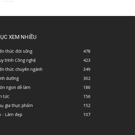
ỤC XEM NHIỀU
ến thức đời sống
478
y trình Công nghệ
423
iến thức chuyên ngành
349
inh dưỡng
302
ón ngon dễ làm
186
n tức
156
hụ gia thực phẩm
152
n - Làm đẹp
107