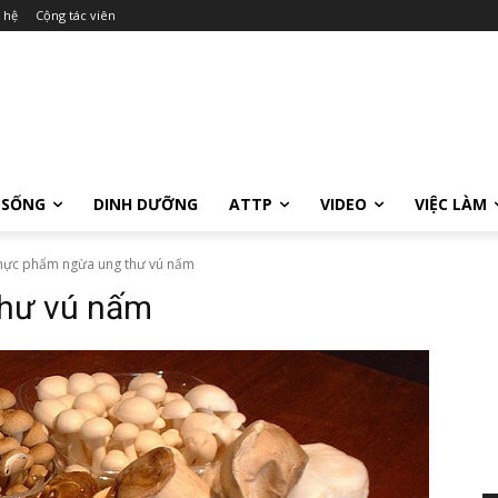
 hệ
Cộng tác viên
 SỐNG
DINH DƯỠNG
ATTP
VIDEO
VIỆC LÀM
hực phẩm ngừa ung thư vú nấm
hư vú nấm