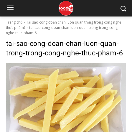
Trang chủ
Tại sao công đoạn chần luôn quan trọng trong công nghệ
thực phẩm?
tai-sao-cong-doan-chan-luon-quan-trong-trong-cong-
nghe-thuc-pham-6
tai-sao-cong-doan-chan-luon-quan-
trong-trong-cong-nghe-thuc-pham-6