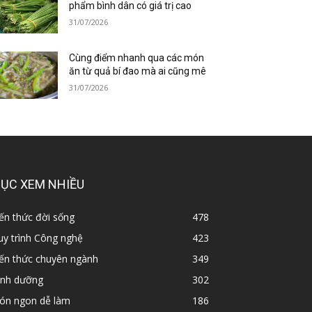
phẩm bình dân có giá trị cao
31/07/2026
Cùng điểm nhanh qua các món
ăn từ quả bí đao mà ai cũng mê
31/07/2026
ỤC XEM NHIỀU
ến thức đời sống
478
y trình Công nghệ
423
iến thức chuyên ngành
349
inh dưỡng
302
ón ngon dễ làm
186