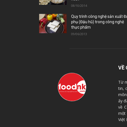
08/10/2014
Quy trình công nghệ sản xuất 
phụ (Đậu hũ) trong công nghệ
thực phẩm
09/06/2013
VỀ 
Từ m
tin,
môn 
ấy đ
về C
một
Việt