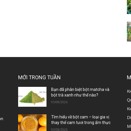
MỚI TRONG TUẦN
M
ị
Bạn đã phân biệt bột matcha và
Ki
bột trà xanh như thế nào?
Qu
05/08/2026
K
D
Tìm hiểu về bột cam – loại gia vị
òn
thay thế cam tươi trong ẩm thực
M
03/08/2026