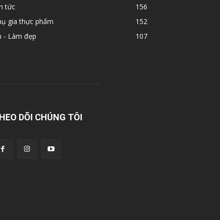
n tức
156
hụ gia thực phẩm
152
n - Làm đẹp
107
HEO DÕI CHÚNG TÔI