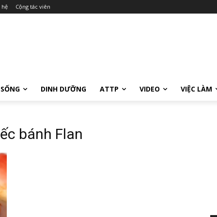
 hệ
Cộng tác viên
 SỐNG
DINH DƯỠNG
ATTP
VIDEO
VIỆC LÀM
ếc bánh Flan