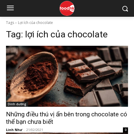
Tags
Lợi ích của chocolate
Tag:
lợi ích của chocolate
Dinh dưỡng
Những điều thú vị ẩn bên trong chocolate có
thể bạn chưa biết
Linh Như
-
21/02/2021
0