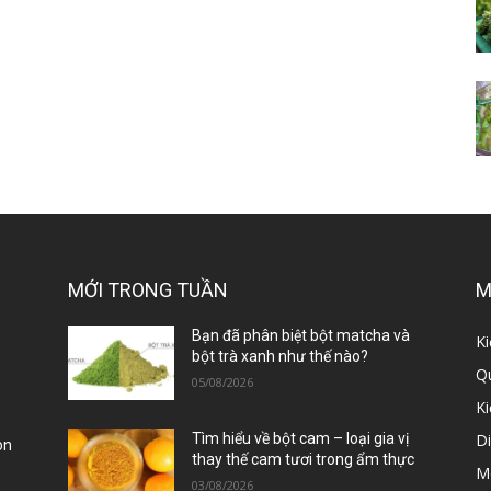
MỚI TRONG TUẦN
M
ị
Bạn đã phân biệt bột matcha và
Ki
bột trà xanh như thế nào?
Qu
05/08/2026
K
D
Tìm hiểu về bột cam – loại gia vị
òn
thay thế cam tươi trong ẩm thực
M
03/08/2026