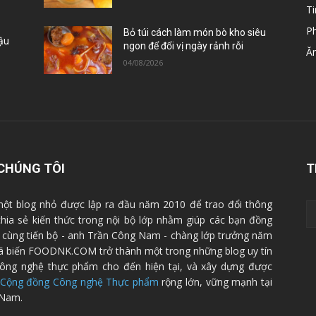
Ti
P
Bỏ túi cách làm món bò kho siêu
Đậu
ngon để đổi vị ngày rảnh rỗi
Ă
04/08/2026
CHÚNG TÔI
T
ột blog nhỏ được lập ra đầu năm 2010 để trao đổi thông
 chia sẻ kiến thức trong nội bộ lớp nhằm giúp các bạn đồng
cùng tiến bộ - anh Trần Công Nam - chàng lớp trưởng năm
ã biến FOODNK.COM trở thành một trong những blog uy tín
ông nghệ thực phẩm cho đến hiện tại, và xây dựng được
Cộng đồng Công nghệ Thực phẩm
rộng lớn, vững mạnh tại
 Nam.