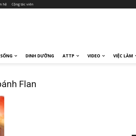
n hệ
Cộng tác viên
 SỐNG
DINH DƯỠNG
ATTP
VIDEO
VIỆC LÀM
 bánh Flan