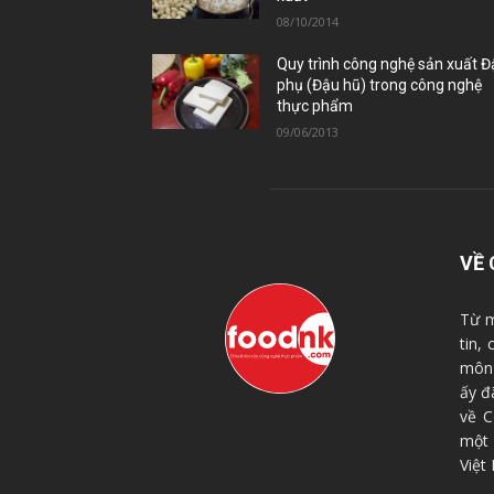
08/10/2014
Quy trình công nghệ sản xuất 
phụ (Đậu hũ) trong công nghệ
thực phẩm
09/06/2013
VỀ 
Từ m
tin,
môn 
ấy đ
về C
một
Việt