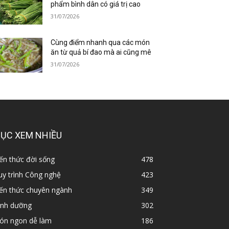
phẩm bình dân có giá trị cao
31/07/2026
Cùng điểm nhanh qua các món
ăn từ quả bí đao mà ai cũng mê
31/07/2026
ỤC XEM NHIỀU
ến thức đời sống
478
y trình Công nghệ
423
iến thức chuyên ngành
349
inh dưỡng
302
ón ngon dễ làm
186