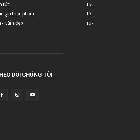
n tức
156
hụ gia thực phẩm
152
n - Làm đẹp
107
HEO DÕI CHÚNG TÔI