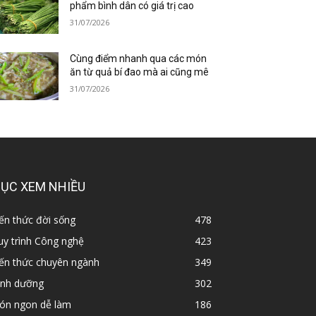
phẩm bình dân có giá trị cao
31/07/2026
Cùng điểm nhanh qua các món
ăn từ quả bí đao mà ai cũng mê
31/07/2026
ỤC XEM NHIỀU
ến thức đời sống
478
y trình Công nghệ
423
iến thức chuyên ngành
349
inh dưỡng
302
ón ngon dễ làm
186