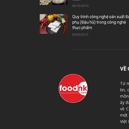
08/10/2014
Quy trình công nghệ sản xuất 
phụ (Đậu hũ) trong công nghệ
thực phẩm
09/06/2013
VỀ 
Từ m
tin,
môn 
ấy đ
về C
một
Việt