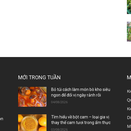
MỚI TRONG TUẦN
M
ị
Bỏ túi cách làm món bò kho siêu
Ki
ngon để đổi vị ngày rảnh rỗi
Qu
04/08/2026
K
D
Tìm hiểu về bột cam – loại gia vị
òn
thay thế cam tươi trong ẩm thực
M
03/08/2026