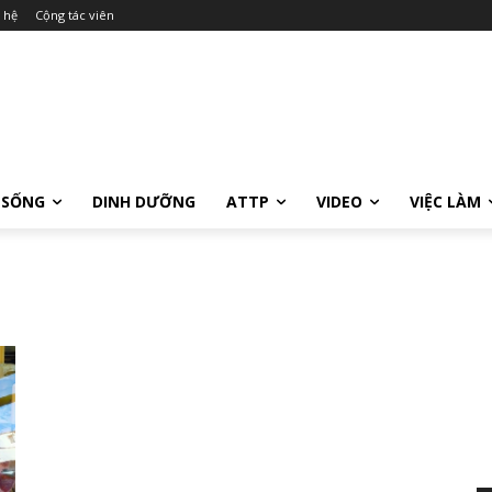
 hệ
Cộng tác viên
 SỐNG
DINH DƯỠNG
ATTP
VIDEO
VIỆC LÀM