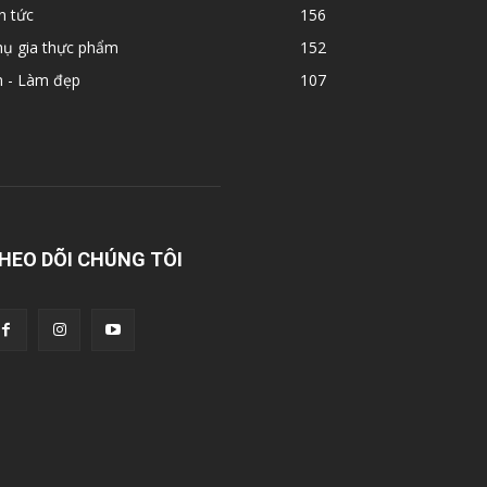
n tức
156
hụ gia thực phẩm
152
n - Làm đẹp
107
HEO DÕI CHÚNG TÔI