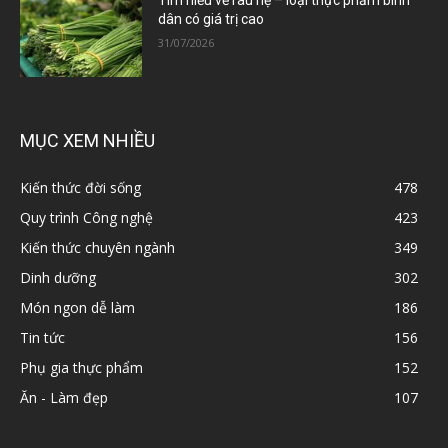
Tìm hiểu về rau hẹ – loại thực phẩm bình
dân có giá trị cao
31/07/2026
MỤC XEM NHIỀU
Kiến thức đời sống
478
Quy trình Công nghệ
423
Kiến thức chuyên ngành
349
Dinh dưỡng
302
Món ngon dễ làm
186
Tin tức
156
Phụ gia thực phẩm
152
Ăn - Làm đẹp
107