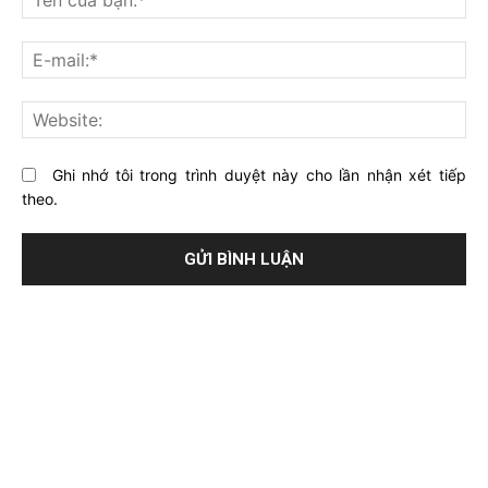
gì
củ
về
bạ
E-
bài
mai
viết
này?
Web
Ghi nhớ tôi trong trình duyệt này cho lần nhận xét tiếp
theo.