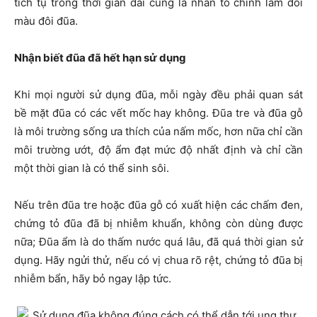
tích tụ trong thời gian dài cũng là nhân tố chính làm đổi
màu đôi đũa.
Nhận biết đũa đã hết hạn sử dụng
Khi mọi người sử dụng đũa, mỗi ngày đều phải quan sát
bề mặt đũa có các vết mốc hay không. Đũa tre và đũa gỗ
là môi trường sống ưa thích của nấm mốc, hơn nữa chỉ cần
môi trường ướt, độ ẩm đạt mức độ nhất định và chỉ cần
một thời gian là có thể sinh sôi.
Nếu trên đũa tre hoặc đũa gỗ có xuất hiện các chấm đen,
chứng tỏ đũa đã bị nhiễm khuẩn, không còn dùng được
nữa; Đũa ẩm là do thấm nước quá lâu, đã quá thời gian sử
dụng. Hãy ngửi thử, nếu có vị chua rõ rệt, chứng tỏ đũa bị
nhiễm bẩn, hãy bỏ ngay lập tức.