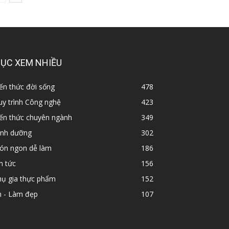
ỤC XEM NHIỀU
ến thức đời sống
478
y trình Công nghệ
423
iến thức chuyên ngành
349
inh dưỡng
302
ón ngon dễ làm
186
n tức
156
hụ gia thực phẩm
152
n - Làm đẹp
107