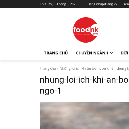
Thứ Bảy, 8 Tháng 8, 2026
Đăng nhập/Đăng ký
Liên
TRANG CHỦ
CHUYÊN NGÀNH
ĐỜI
Trang chủ
Những lợi ích khi ăn bòn bon khiến chúng t
nhung-loi-ich-khi-an-b
ngo-1