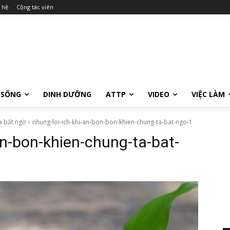
 hệ
Cộng tác viên
 SỐNG
DINH DƯỠNG
ATTP
VIDEO
VIỆC LÀM
a bất ngờ
nhung-loi-ich-khi-an-bon-bon-khien-chung-ta-bat-ngo-1
on-bon-khien-chung-ta-bat-