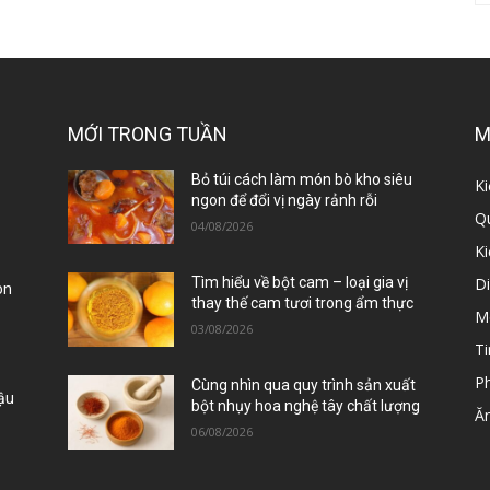
MỚI TRONG TUẦN
M
ị
Bỏ túi cách làm món bò kho siêu
Ki
ngon để đổi vị ngày rảnh rỗi
Qu
04/08/2026
K
D
Tìm hiểu về bột cam – loại gia vị
òn
thay thế cam tươi trong ẩm thực
M
03/08/2026
Ti
P
Cùng nhìn qua quy trình sản xuất
Đậu
bột nhụy hoa nghệ tây chất lượng
Ă
06/08/2026