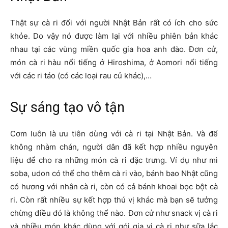
Thật sự cà ri đối với người Nhật Bản rất có ích cho sức
khỏe. Do vậy nó được làm lại với nhiều phiên bản khác
nhau tại các vùng miền quốc gia hoa anh đào. Đơn cử,
món cà ri hàu nổi tiếng ở Hiroshima, ở Aomori nổi tiếng
với các ri táo (có các loại rau củ khác),…
Sự sáng tạo vô tận
Cơm luôn là ưu tiên dùng với cà ri tại Nhật Bản. Và để
không nhàm chán, người dân đã kết hợp nhiều nguyên
liệu để cho ra những món cà ri đặc trưng. Ví dụ như mì
soba, udon có thể cho thêm cà ri vào, bánh bao Nhật cũng
có hương với nhân cà ri, còn có cả bánh khoai bọc bột cà
ri. Còn rất nhiều sự kết hợp thú vị khác mà bạn sẽ tưởng
chừng điều đó là không thể nào. Đơn cử như snack vị cà ri
và nhiều món khác dùng với gói gia vị cà ri như sữa lắc