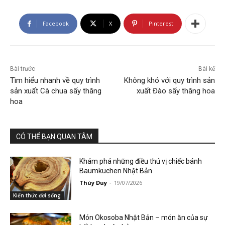
Facebook
X
Pinterest
Bài trước
Bài kế
Tìm hiểu nhanh về quy trình
Không khó với quy trình sản
sản xuất Cà chua sấy thăng
xuất Đào sấy thăng hoa
hoa
CÓ THỂ BẠN QUAN TÂM
Khám phá những điều thú vị chiếc bánh
Baumkuchen Nhật Bản
Thúy Duy
-
19/07/2026
Kiến thức đời sống
Món Okosoba Nhật Bản – món ăn của sự