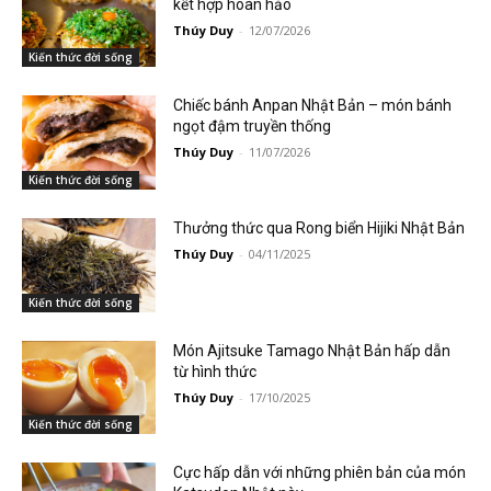
kết hợp hoàn hảo
Thúy Duy
-
12/07/2026
Kiến thức đời sống
Chiếc bánh Anpan Nhật Bản – món bánh
ngọt đậm truyền thống
Thúy Duy
-
11/07/2026
Kiến thức đời sống
Thưởng thức qua Rong biển Hijiki Nhật Bản
Thúy Duy
-
04/11/2025
Kiến thức đời sống
Món Ajitsuke Tamago Nhật Bản hấp dẫn
từ hình thức
Thúy Duy
-
17/10/2025
Kiến thức đời sống
Cực hấp dẫn với những phiên bản của món