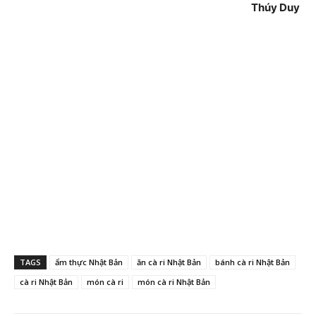
Thúy Duy
TAGS
ẩm thực Nhật Bản
ăn cà ri Nhật Bản
bánh cà ri Nhật Bản
cà ri Nhật Bản
món cà ri
món cà ri Nhật Bản