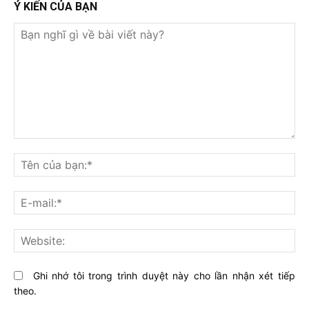
Ý KIẾN CỦA BẠN
Bạn
nghĩ
Tê
gì
củ
về
bạ
E-
bài
mai
viết
này?
Web
Ghi nhớ tôi trong trình duyệt này cho lần nhận xét tiếp
theo.