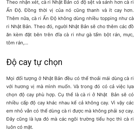
Theo nhận xét, cà ri Nhật Bản có độ sệt và sánh hơn cà ri
Ấn Độ. Đồng thời vị của nó cũng thanh và ít cay hơn.
Thêm nữa, cà ri Ấn Độ không dùng nhiều topping như cà
ri Nhật Bản. Theo đó, người Nhật Bản sẽ cho thêm các đồ
ăn kèm đặt bên trên đĩa cà ri như gà tẩm bột rán, mực,
tôm rán,…
Độ cay tự chọn
Mọi đối tượng ở Nhật Bản đều có thể thoải mái dùng cà ri
với hương vị mà mình muốn. Và trong đó có cả việc lựa
chọn độ cay phù hợp. Cụ thể là cà ri ở Nhật Bản sẽ có
nhiều cấp độ cay khác nhau kể cả không cay. Vì vậy các
em nhỏ vẫn có thể dùng cà ri được mà không phải sợ cay.
Đây cũng là lựa đó mà các ngôi trường tiểu học thì cà ri
luôn có mặt.