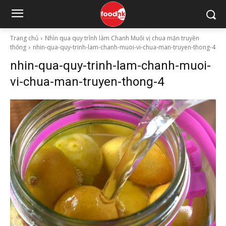
Trang chủ
Nhìn qua quy trình làm Chanh Muối vị chua mặn truyền
thống
nhin-qua-quy-trinh-lam-chanh-muoi-vi-chua-man-truyen-thong-4
nhin-qua-quy-trinh-lam-chanh-muoi-
vi-chua-man-truyen-thong-4