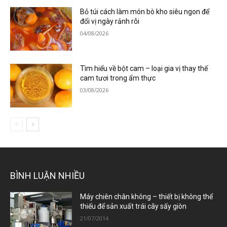
Bỏ túi cách làm món bò kho siêu ngon để
đổi vị ngày rảnh rỗi
04/08/2026
Tìm hiểu về bột cam – loại gia vị thay thế
cam tươi trong ẩm thực
03/08/2026
BÌNH LUẬN NHIỀU
Máy chiên chân không – thiết bị không thể
thiếu để sản xuất trái cây sấy giòn
21/07/2014