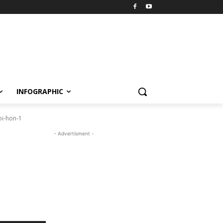
INFOGRAPHIC
oi-hon-1
- Advertisment -