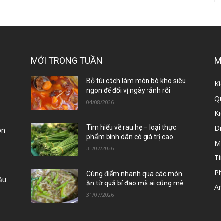
MỚI TRONG TUẦN
M
ị
Bỏ túi cách làm món bò kho siêu
Ki
ngon để đổi vị ngày rảnh rỗi
Qu
04/08/2026
K
D
Tìm hiểu về rau hẹ – loại thực
òn
phẩm bình dân có giá trị cao
M
31/07/2026
Ti
P
Cùng điểm nhanh qua các món
Đậu
ăn từ quả bí đao mà ai cũng mê
Ă
31/07/2026