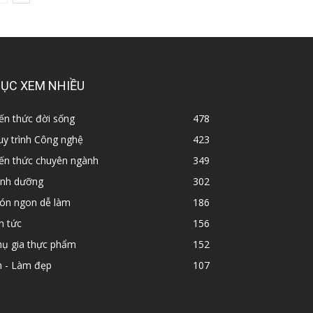
ỤC XEM NHIỀU
ến thức đời sống
478
y trình Công nghệ
423
iến thức chuyên ngành
349
inh dưỡng
302
ón ngon dễ làm
186
n tức
156
hụ gia thực phẩm
152
n - Làm đẹp
107