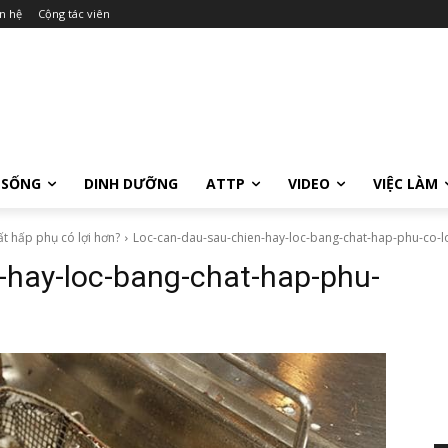
n hệ
Cộng tác viên
 SỐNG
DINH DƯỠNG
ATTP
VIDEO
VIỆC LÀM
t hấp phụ có lợi hơn?
Loc-can-dau-sau-chien-hay-loc-bang-chat-hap-phu-co-l
-hay-loc-bang-chat-hap-phu-