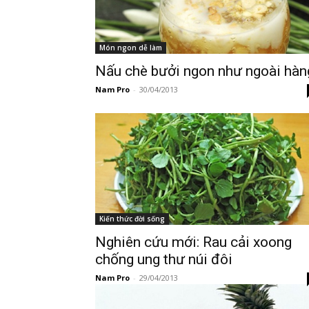
Món ngon dễ làm
Nấu chè bưởi ngon như ngoài hàn
Nam Pro
-
30/04/2013
Kiến thức đời sống
Nghiên cứu mới: Rau cải xoong
chống ung thư núi đôi
Nam Pro
-
29/04/2013