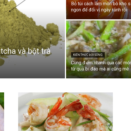
Bỏ túi cách làm món bò kho s
ngon để đổi vị ngày rảnh rỗi
tcha và bột trà
KIẾN THỨC ĐỜI SỐNG
Cùng điểm nhanh qua các mó
từ quả bí đao mà ai cũng mê