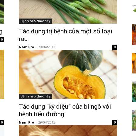
Bệnh nào thức nấy
g
Tác dụng trị bệnh của một số loại
rau
0
Nam Pro
-
29/04/2013
0
Bệnh nào thức nấy
Tác dụng “kỳ diệu” của bí ngô với
bệnh tiểu đường
Nam Pro
-
29/04/2013
0
0