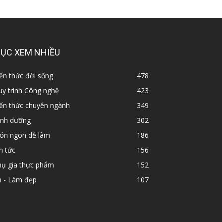
ỤC XEM NHIỀU
ến thức đời sống
478
y trình Công nghệ
423
iến thức chuyên ngành
349
inh dưỡng
302
ón ngon dễ làm
186
n tức
156
hụ gia thực phẩm
152
n - Làm đẹp
107