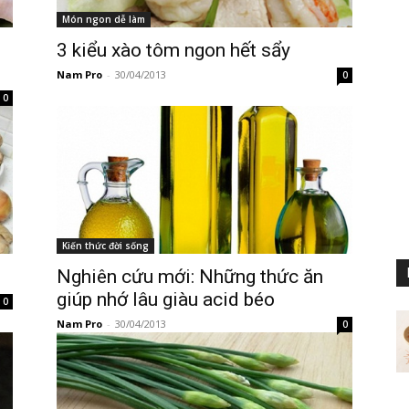
Món ngon dễ làm
3 kiểu xào tôm ngon hết sẩy
Nam Pro
-
30/04/2013
0
0
Kiến thức đời sống
Nghiên cứu mới: Những thức ăn
giúp nhớ lâu giàu acid béo
0
Nam Pro
-
30/04/2013
0