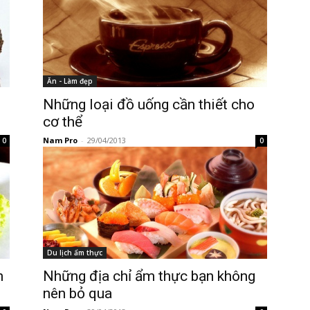
Ăn - Làm đẹp
Những loại đồ uống cần thiết cho
cơ thể
Nam Pro
-
29/04/2013
0
0
Du lịch ẩm thực
n
Những địa chỉ ẩm thực bạn không
nên bỏ qua