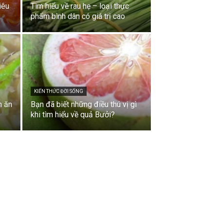
iêu
Tìm hiểu về rau hẹ – loại thực
phẩm bình dân có giá trị cao
KIẾN THỨC ĐỜI SỐNG
n ăn
Bạn đã biết những điều thú vị gì
khi tìm hiểu về quả Bưởi?