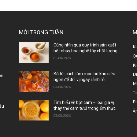
MỚI TRONG TUẦN
M
ị
Cùng nhìn qua quy trình sản xuất
Ki
bột nhụy hoa nghệ tây chất lượng
Qu
06/08/2026
K
D
Bỏ túi cách làm món bò kho siêu
òn
ngon để đổi vị ngày rảnh rỗi
M
04/08/2026
Ti
P
Tìm hiểu về bột cam – loại gia vị
Đậu
thay thế cam tươi trong ẩm thực
Ă
03/08/2026