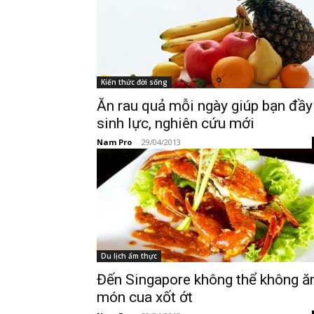
Kiến thức đời sống
Ăn rau quả mỗi ngày giúp bạn đầy
sinh lực, nghiên cứu mới
Nam Pro
-
29/04/2013
Du lịch ẩm thực
Đến Singapore không thể không ă
món cua xốt ớt