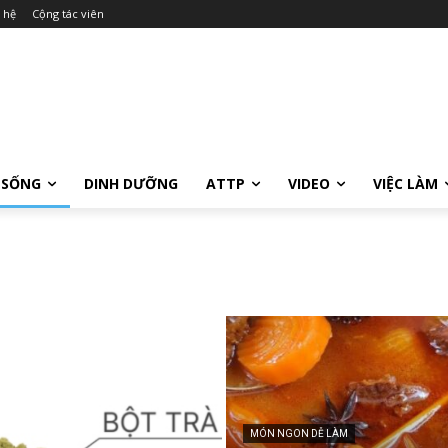
 hệ
Cộng tác viên
 SỐNG
DINH DƯỠNG
ATTP
VIDEO
VIỆC LÀM
MÓN NGON DỄ LÀM