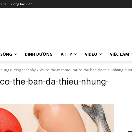
n hệ
Cộng tác viên
 SỐNG
DINH DƯỠNG
ATTP
VIDEO
VIỆC LÀM
u những dưỡng chất này
khi-co-the-met-moi-rat-co-the-ban-da-thieu-nhung-duo
-co-the-ban-da-thieu-nhung-