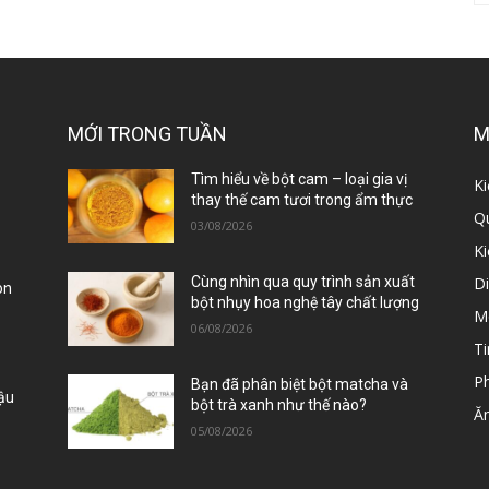
MỚI TRONG TUẦN
M
ị
Tìm hiểu về bột cam – loại gia vị
Ki
thay thế cam tươi trong ẩm thực
Qu
03/08/2026
K
D
Cùng nhìn qua quy trình sản xuất
òn
bột nhụy hoa nghệ tây chất lượng
M
06/08/2026
Ti
P
Bạn đã phân biệt bột matcha và
Đậu
bột trà xanh như thế nào?
Ă
05/08/2026