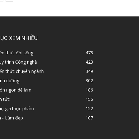
ỤC XEM NHIỀU
ến thức đời sống
478
y trình Công nghệ
423
iến thức chuyên ngành
349
inh dưỡng
302
ón ngon dễ làm
186
n tức
156
hụ gia thực phẩm
152
n - Làm đẹp
107