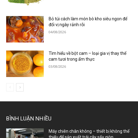
Bỏ túi cách làm món bò kho siêu ngon để
đổi vị ngày rảnh rỗi
04/08/2026
Tìm hiểu về bột cam – loại gia vị thay thế
cam tươi trong ẩm thực
03/08/2026
BÌNH LUẬN NHIỀU
Máy chiên chân không – thiết bị không thể
thiếu để sản xuất trái cây sấy giòn