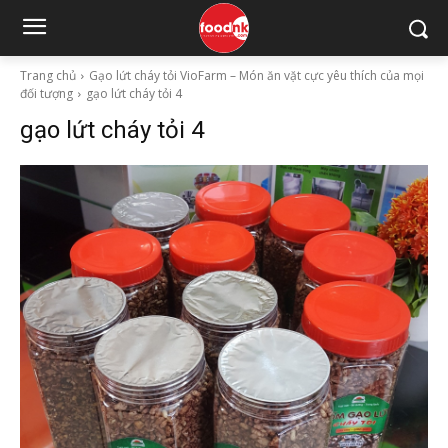
Trang chủ
Gạo lứt cháy tỏi VioFarm – Món ăn vặt cực yêu thích của mọi
đối tượng
gạo lứt cháy tỏi 4
gạo lứt cháy tỏi 4