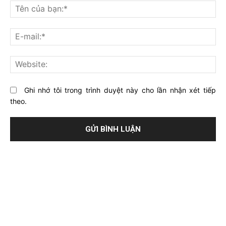
nghĩ
Tê
gì
củ
về
bạ
E-
bài
mai
viết
này?
Web
Ghi nhớ tôi trong trình duyệt này cho lần nhận xét tiếp
theo.