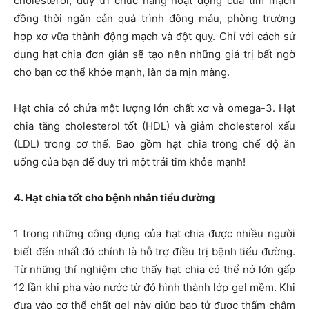
cholesterol, duy trì chức năng hoạt động của tim mạch
đồng thời ngăn cản quá trình đông máu, phòng trường
hợp xơ vữa thành động mạch và đột quỵ. Chỉ với cách sử
dụng hạt chia đơn giản sẽ tạo nên những giá trị bất ngờ
cho bạn cơ thể khỏe mạnh, làn da mịn màng.
Hạt chia có chứa một lượng lớn chất xơ và omega-3. Hạt
chia tăng cholesterol tốt (HDL) và giảm cholesterol xấu
(LDL) trong cơ thể. Bao gồm hạt chia trong chế độ ăn
uống của bạn để duy trì một trái tim khỏe mạnh!
4. Hạt chia tốt cho bệnh nhân tiểu đường
1 trong những công dụng của hạt chia được nhiều người
biết đến nhất đó chính là hỗ trợ điều trị bệnh tiểu đường.
Từ những thí nghiệm cho thấy hạt chia có thể nở lớn gấp
12 lần khi pha vào nước từ đó hình thành lớp gel mềm. Khi
đưa vào cơ thể chất gel này giúp bao tử được thấm chậm