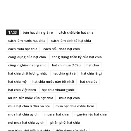
TAGS
bán hạt chia giá rẻ
cách chế biến hạt chia
cách làm nước hạt chia
cách làm sinh tố hạt chia
cách mua hạt chia
cách nấu cháo hạt chia
công dụng của hạt chia
công dụng thần kỳ của hạt chia
công-nghệ-vinaorganic
hạt chi mua ở đâu
hạt chia
hạt chia chất lượng nhất
hạt chia giá rẻ
hạt chia là gì
hạt chia mỹ
hạt chia nước nào tốt nhất
hạt chia úc
hạt chia Việt Nam
hạt chia vinaorganic
lợi ích sức khỏe của hạt chia
mua hạt chia
mua hạt chia ở đâu hà nội
mua hạt chia ở đâu hcm
mua hạt chia uy tín
mua sỉ hạt chia
nguyên liệu hạt chia
nơi mua hạt chia uy tín
phân phối hạt chia
quy trình chế biến hạt chia
thần dược sức khỏe