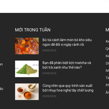
MỚI TRONG TUẦN
M
ị
Bỏ túi cách làm món bò kho siêu
Ki
ngon để đổi vị ngày rảnh rỗi
Qu
04/08/2026
K
D
Bạn đã phân biệt bột matcha và
òn
bột trà xanh như thế nào?
M
05/08/2026
Ti
P
Cùng nhìn qua quy trình sản xuất
Đậu
bột nhụy hoa nghệ tây chất lượng
Ă
06/08/2026