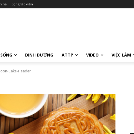
n hệ
Cộng tác viên
 SỐNG
DINH DƯỠNG
ATTP
VIDEO
VIỆC LÀM
oon-Cake-Header