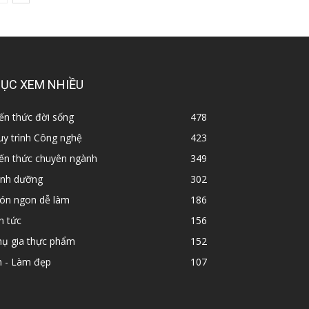
ỤC XEM NHIỀU
ến thức đời sống
478
y trình Công nghệ
423
iến thức chuyên ngành
349
inh dưỡng
302
ón ngon dễ làm
186
n tức
156
hụ gia thực phẩm
152
n - Làm đẹp
107