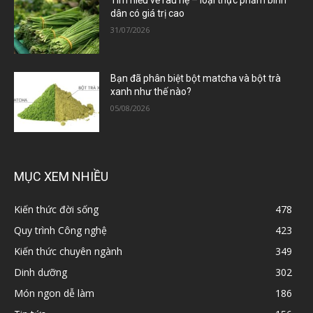
Tìm hiểu về rau hẹ – loại thực phẩm bình
dân có giá trị cao
31/07/2026
Bạn đã phân biệt bột matcha và bột trà
xanh như thế nào?
05/08/2026
MỤC XEM NHIỀU
Kiến thức đời sống
478
Quy trình Công nghệ
423
Kiến thức chuyên ngành
349
Dinh dưỡng
302
Món ngon dễ làm
186