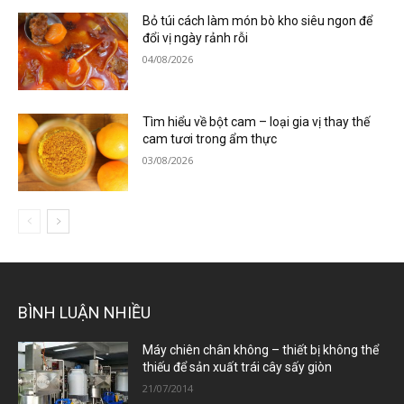
Bỏ túi cách làm món bò kho siêu ngon để
đổi vị ngày rảnh rỗi
04/08/2026
Tìm hiểu về bột cam – loại gia vị thay thế
cam tươi trong ẩm thực
03/08/2026
BÌNH LUẬN NHIỀU
Máy chiên chân không – thiết bị không thể
thiếu để sản xuất trái cây sấy giòn
21/07/2014