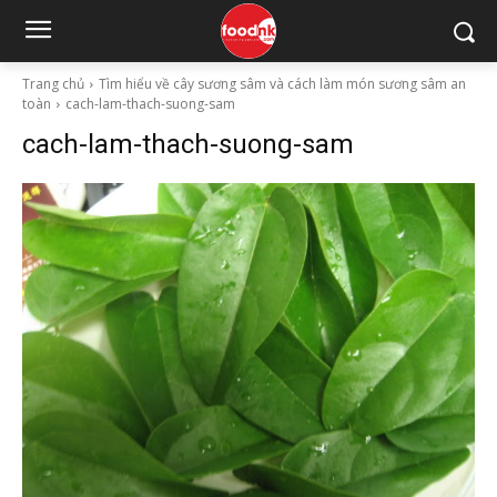
Trang chủ
Tìm hiểu về cây sương sâm và cách làm món sương sâm an
toàn
cach-lam-thach-suong-sam
cach-lam-thach-suong-sam