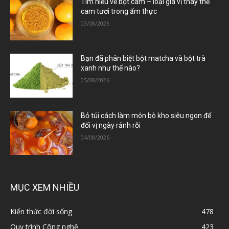
Tìm hiểu về bột cam – loại gia vị thay thế
cam tươi trong ẩm thực
03/08/2026
Bạn đã phân biệt bột matcha và bột trà
xanh như thế nào?
05/08/2026
Bỏ túi cách làm món bò kho siêu ngon để
đổi vị ngày rảnh rỗi
04/08/2026
MỤC XEM NHIỀU
Kiến thức đời sống
478
Quy trình Công nghệ
423