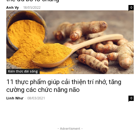
Anh Vy
-
18/05/2022
0
Kiến thức đời sống
11 thực phẩm giúp cải thiện trí nhớ, tăng
cường các chức năng não
Linh Như
-
08/03/2021
0
- Advertisment -