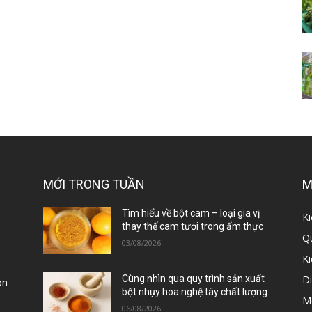
MỚI TRONG TUẦN
M
ị
Tìm hiểu về bột cam – loại gia vị
Ki
thay thế cam tươi trong ẩm thực
Qu
03/08/2026
K
D
Cùng nhìn qua quy trình sản xuất
òn
bột nhụy hoa nghệ tây chất lượng
M
06/08/2026