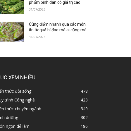
phẩm bình dân có giá trị cao
31/07/2026
Cùng điểm nhanh qua các món
ăn từ quả bí đao mà ai cũng mê
31/07/2026
ỤC XEM NHIỀU
ến thức đời sống
478
y trình Công nghệ
423
iến thức chuyên ngành
349
inh dưỡng
302
ón ngon dễ làm
186