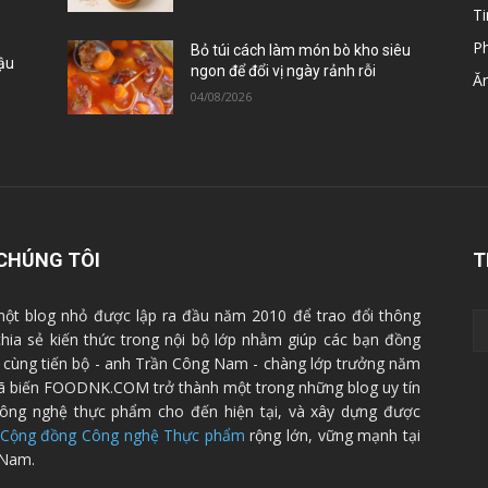
Ti
P
Bỏ túi cách làm món bò kho siêu
Đậu
ngon để đổi vị ngày rảnh rỗi
Ă
04/08/2026
CHÚNG TÔI
T
ột blog nhỏ được lập ra đầu năm 2010 để trao đổi thông
 chia sẻ kiến thức trong nội bộ lớp nhằm giúp các bạn đồng
cùng tiến bộ - anh Trần Công Nam - chàng lớp trưởng năm
ã biến FOODNK.COM trở thành một trong những blog uy tín
ông nghệ thực phẩm cho đến hiện tại, và xây dựng được
Cộng đồng Công nghệ Thực phẩm
rộng lớn, vững mạnh tại
 Nam.