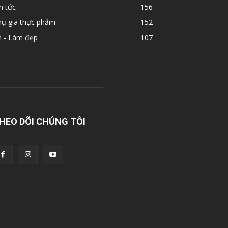
n tức
156
hụ gia thực phẩm
152
n - Làm đẹp
107
HEO DÕI CHÚNG TÔI