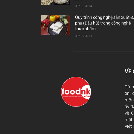
08/10/2014
Quy trình công nghệ sản xuất 
phụ (Đậu hũ) trong công nghệ
thực phẩm
09/06/2013
VỀ 
Từ m
tin,
môn 
ấy đ
về C
một
Việt