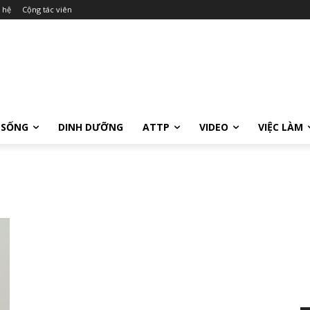
 hệ
Cộng tác viên
 SỐNG
DINH DƯỠNG
ATTP
VIDEO
VIỆC LÀM