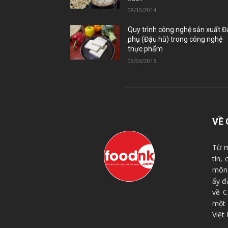
08/10/2014
Quy trình công nghệ sản xuất 
phụ (Đậu hũ) trong công nghệ
thực phẩm
09/06/2013
VỀ 
Từ m
tin,
môn 
ấy đ
về C
một
Việt