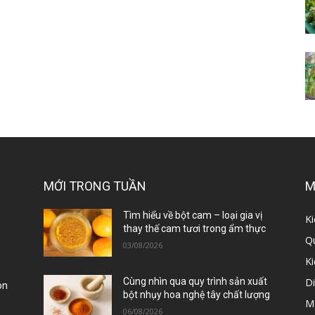
MỚI TRONG TUẦN
M
ị
Tìm hiểu về bột cam – loại gia vị
Ki
thay thế cam tươi trong ẩm thực
Qu
03/08/2026
K
D
Cùng nhìn qua quy trình sản xuất
òn
bột nhụy hoa nghệ tây chất lượng
M
06/08/2026