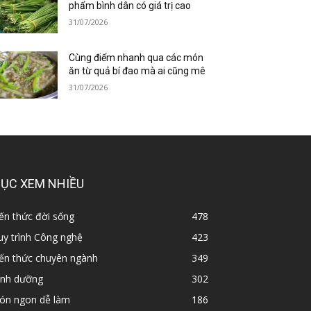
phẩm bình dân có giá trị cao
31/07/2026
Cùng điểm nhanh qua các món
ăn từ quả bí đao mà ai cũng mê
31/07/2026
ỤC XEM NHIỀU
ến thức đời sống
478
y trình Công nghệ
423
iến thức chuyên ngành
349
inh dưỡng
302
ón ngon dễ làm
186