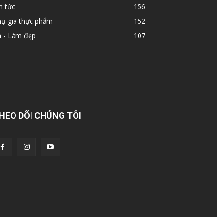
n tức
156
hụ gia thực phẩm
152
n - Làm đẹp
107
HEO DÕI CHÚNG TÔI