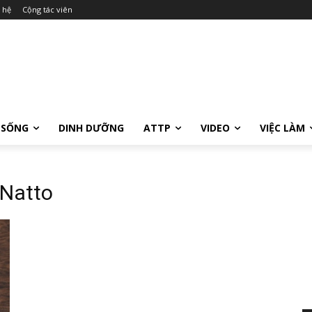
 hệ
Cộng tác viên
 SỐNG
DINH DƯỠNG
ATTP
VIDEO
VIỆC LÀM
 Natto