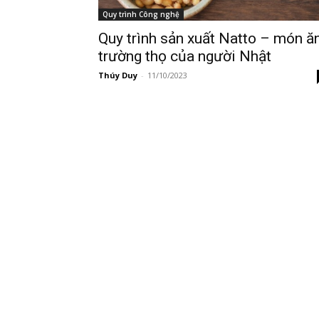
Quy trình Công nghệ
Quy trình sản xuất Natto – món ă
trường thọ của người Nhật
Thúy Duy
-
11/10/2023